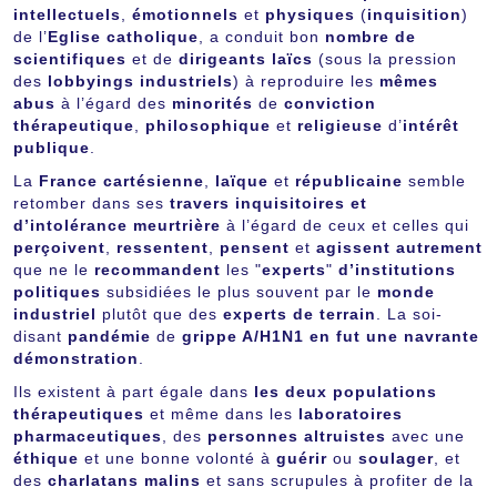
intellectuels
,
émotionnels
et
physiques
(
inquisition
)
de l’
Eglise catholique
, a conduit bon
nombre de
scientifiques
et de
dirigeants laïcs
(sous la pression
des
lobbyings industriels
) à reproduire les
mêmes
abus
à l’égard des
minorités
de
conviction
thérapeutique
,
philosophique
et
religieuse
d’
intérêt
publique
.
La
France cartésienne
,
laïque
et
républicaine
semble
retomber dans ses
travers inquisitoires et
d’intolérance meurtrière
à l’égard de ceux et celles qui
perçoivent
,
ressentent
,
pensent
et
agissent
autrement
que ne le
recommandent
les "
experts
"
d’institutions
politiques
subsidiées le plus souvent par le
monde
industriel
plutôt que des
experts de terrain
. La soi-
disant
pandémie
de
grippe A/H1N1 en fut une navrante
démonstration
.
Ils existent à part égale dans
les deux populations
thérapeutiques
et même dans les
laboratoires
pharmaceutiques
, des
personnes altruistes
avec une
éthique
et une bonne volonté à
guérir
ou
soulager
, et
des
charlatans malins
et sans scrupules à profiter de la