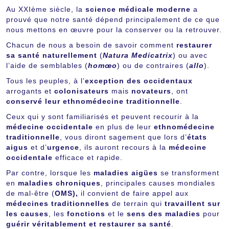
Au XXIème siècle, la
science médicale moderne
a
prouvé que notre santé dépend principalement de ce que
nous mettons en œuvre pour la conserver ou la retrouver.
Chacun de nous a besoin de savoir comment
restaurer
sa santé naturellement
(
Natura Medicatrix
) ou avec
l’aide de semblables (
homœo
) ou de contraires (
allo
).
Tous les peuples, à l’
exception des occidentaux
arrogants et
colonisateurs
mais
novateurs
, ont
conservé leur ethnomédecine traditionnelle
.
Ceux qui y sont familiarisés et peuvent recourir à la
médecine occidentale
en plus de leur
ethnomédecine
traditionnelle
, vous diront sagement que lors d’
états
aigus
et d’
urgence
, ils auront recours à la
médecine
occidentale
efficace et rapide.
Par contre, lorsque les
maladies aigües
se transforment
en
maladies chroniques
, principales causes mondiales
de mal-être (
OMS),
il convient de faire appel aux
médecines traditionnelles
de terrain qui
travaillent sur
les causes
, les
fonctions
et le
sens des maladies
pour
guérir véritablement et restaurer sa santé
.