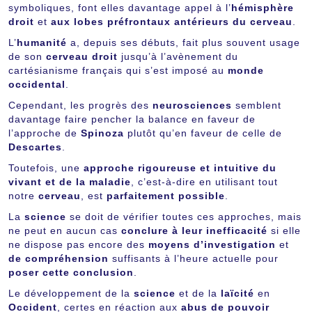
symboliques, font elles davantage appel à l’
hémisphère
droit
et
aux lobes préfrontaux antérieurs du cerveau
.
L’
humanité
a, depuis ses débuts, fait plus souvent usage
de son
cerveau droit
jusqu’à l’avènement du
cartésianisme français qui s’est imposé au
monde
occidental
.
Cependant, les progrès des
neurosciences
semblent
davantage faire pencher la balance en faveur de
l’approche de
Spinoza
plutôt qu’en faveur de celle de
Descartes
.
Toutefois, une
approche rigoureuse et intuitive du
vivant et de la maladie
, c’est-à-dire en utilisant tout
notre
cerveau
, est
parfaitement possible
.
La
science
se doit de vérifier toutes ces approches, mais
ne peut en aucun cas
conclure à leur inefficacité
si elle
ne dispose pas encore des
moyens d’investigation
et
de compréhension
suffisants à l’heure actuelle pour
poser cette conclusion
.
Le développement de la
science
et de la
laïcité
en
Occident
, certes en réaction aux
abus de pouvoir