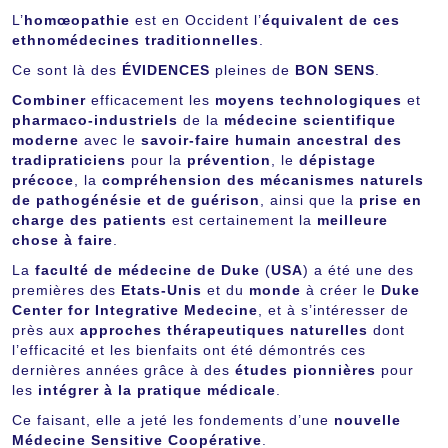
L’
homœopathie
est en Occident l’
équivalent de ces
ethnomédecines traditionnelles
.
Ce sont là des
ÉVIDENCES
pleines de
BON SENS
.
Combiner
efficacement les
moyens technologiques
et
pharmaco-industriels
de la
médecine scientifique
moderne
avec le
savoir-faire humain ancestral des
tradipraticiens
pour la
prévention
, le
dépistage
précoce
, la
compréhension des mécanismes naturels
de pathogénésie et de guérison
, ainsi que la
prise en
charge des patients
est certainement la
meilleure
chose à faire
.
La
faculté de médecine de Duke
(
USA
) a été une des
premières des
Etats-Unis
et du
monde
à créer le
Duke
Center for Integrative Medecine
, et à s’intéresser de
près aux
approches thérapeutiques naturelles
dont
l’efficacité et les bienfaits ont été démontrés ces
dernières années grâce à des
études pionnières
pour
les
intégrer à la pratique médicale
.
Ce faisant, elle a jeté les fondements d’une
nouvelle
Médecine Sensitive Coopérative
.