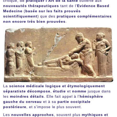
critique, de
pratiquer l’Art de la santé
ouverte aux
nouveautés thérapeutiques
tant de l’
Evidence Based
Medecine
(
basée sur les faits prouvés
scientifiquement
) que des
pratiques complémentaires
non encore très bien prouvées
.
La
science médicale logique et étymologiquement
séparatiste
décompose
,
étudie
et
nomme
jusque dans
les
moindres détails
. Elle fait appel à l’
hémisphère
gauche du cerveau
et à sa
partie occipitale
postérieure
, et s’impose le plus souvent.
Les
nouvelles approches
, souvent plus
mythiques
et