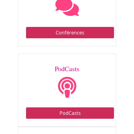
Conférences
PodCasts
PodCasts