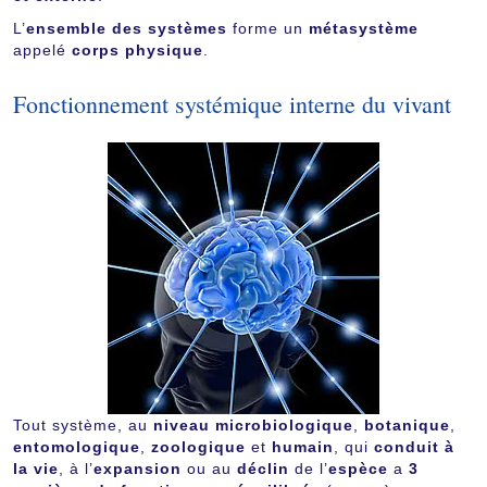
L’
ensemble des systèmes
forme un
métasystème
appelé
corps physique
.
Fonctionnement systémique interne du vivant
Tout système, au
niveau microbiologique
,
botanique
,
entomologique
,
zoologique
et
humain
, qui
conduit à
la vie
, à l’
expansion
ou au
déclin
de l’
espèce
a
3