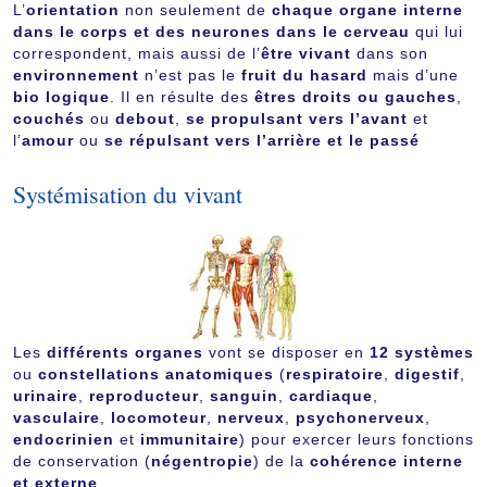
L’
orientation
non seulement de
chaque organe interne
dans le corps et des neurones dans le cerveau
qui lui
correspondent, mais aussi de l’
être vivant
dans son
environnement
n’est pas le
fruit du hasard
mais d’une
bio logique
. Il en résulte des
êtres droits ou gauches
,
couchés
ou
debout
,
se propulsant vers l’avant
et
l’
amour
ou
se répulsant vers l’arrière et le passé
Systémisation du vivant
Les
différents organes
vont se disposer en
12 systèmes
ou
constellations anatomiques
(
respiratoire
,
digestif
,
urinaire
,
reproducteur
,
sanguin
,
cardiaque
,
vasculaire
,
locomoteur
,
nerveux
,
psychonerveux
,
endocrinien
et
immunitaire
) pour exercer leurs fonctions
de conservation (
négentropie
) de la
cohérence interne
et externe
.