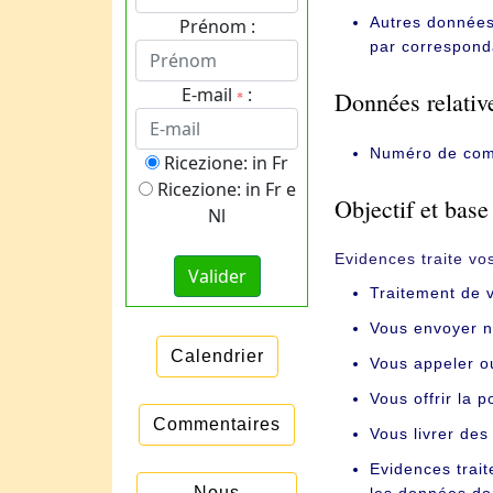
Autres données 
Prénom :
par correspond
E-mail
:
Données relative
*
Numéro de com
Ricezione: in Fr
Ricezione: in Fr e
Objectif et base
Nl
Evidences traite vo
Traitement de 
Vous envoyer no
Calendrier
Vous appeler ou
Vous offrir la 
Commentaires
Vous livrer des
Evidences trai
Nous