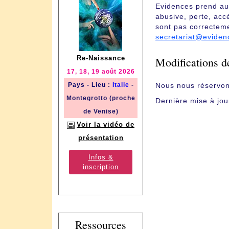
Evidences prend au 
abusive, perte, acc
sont pas correctemen
secretariat@eviden
Re-Naissance
Modifications de
17, 18, 19 août 2026
Pays - Lieu
:
Italie
-
Nous nous réservons 
Montegrotto (proche
Dernière mise à jou
de Venise)
Voir la vidéo de
présentation
Infos &
inscription
Ressources