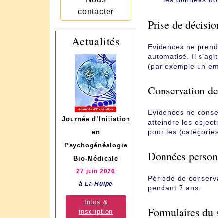
les données do
contacter
Prise de décisi
Actualités
Evidences ne prend 
automatisé. Il s’ag
(par exemple un em
Conservation de
Evidences ne conse
Journée d’Initiation
atteindre les objec
pour les (catégorie
en
Psychogénéalogie
Données personn
Bio-Médicale
27 juin 2026
Période de conserva
à La Hulpe
pendant 7 ans.
Infos &
Formulaires du 
inscription