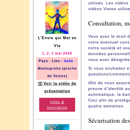
utilisés. Les vidéo
vidéos Vimeo utilis
Consultation, m
Vous avez le droit 
L'Envie qui Met en
votre éventuel con
Vie
notre société et vo
1, 2, 3 mai 2026
données personnell
vous avez désignée
Pays - Lieu
:
Italie
-
Si vous souhaitez ex
Montegrotto (proche
questions/commenta
de Venise)
Afin de nous assure
Voir la vidéo de
preuve d’identité a
présentation
automatique, la ban
Ceci afin de protég
Infos &
quatre semaines.
inscription
Sécurisation de