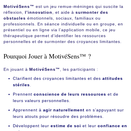
MotivéSens™
est un jeu remue-méninges qui suscite la
réflexion,
l’innovation
, et aide à
surmonter des
obstacles
émotionnels, sociaux, familiaux ou
professionnels. En séance individuelle ou en groupe, en
présentiel ou en ligne via l’application mobile, ce jeu
thérapeutique permet d’identifier les ressources
personnelles et de surmonter des croyances limitantes.
Pourquoi Jouer à MotivéSens™ ?
En jouant à
MotivéSens™
, les participants :
Clarifient des croyances limitantes et des
attitudes
stériles
.
Prennent
conscience de leurs ressources
et de
leurs valeurs personnelles.
Apprennent à
agir naturellement
en s’appuyant sur
leurs atouts pour résoudre des problèmes.
Développent leur
estime de soi
et leur
confiance en