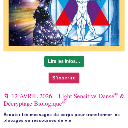
Lire les infos…
S’inscrire
®
🌀
12 AVRIL 2026
– Light Sensitive Danse
&
®
Décryptage Biologique
Écouter les messages du corps pour transformer les
blocages en ressources de vie