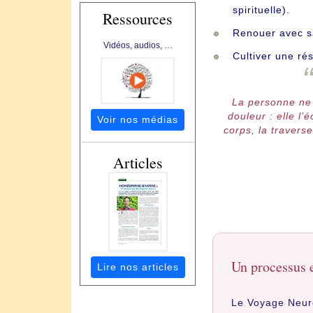
spirituelle).
Ressources
Renouer avec sa 
Vidéos, audios, …
Cultiver une rés
La personne ne
douleur : elle l’
Voir nos médias
corps, la travers
Articles
Un processus e
Lire nos articles
Le Voyage Neuro