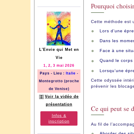
Pourquoi choisi
Cette méthode est u
Lors d’une épre
Dans les moment
L'Envie qui Met en
Face à une situa
Vie
Quand le corps 
1, 2, 3 mai 2026
Lorsqu’une épre
Pays - Lieu
:
Italie
-
Cette odyssée intér
Montegrotto (proche
prévenir les blocag
de Venise)
Voir la vidéo de
présentation
Ce qui peut se d
Infos &
inscription
Au fil de l’accompa
Aborder des sit