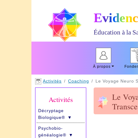
Evidenc
Éducation à la Sa
À propos
Fonde
Activités
Coaching
Le Voyage Neuro S
Le Voya
Activités
Transce
Décryptage
Biologique®
▼
Psychobio­
généalogie®
▼