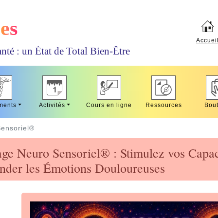
es
Accuei
nté : un État de Total Bien-Être
ments
Activités
Cours en ligne
Ressources
Bout
ensoriel®
ge Neuro Sensoriel® : Stimulez vos Capaci
nder les Émotions Douloureuses