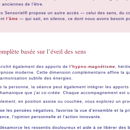
s anciennes de l’être.
o Sensoriel® propose un autre accès — celui des sens, du cor
ent
l’âme
— qui sait, en silence, ce dont nous avons besoin p
mplète basée sur l’éveil des sens
nrichit également des apports de
l’hypno-magnétisme
, héri
ypnose moderne. Cette dimension complémentaire affine la qu
harmonisation subtile des énergies.
e la personne, la séance peut également intégrer les apport
hamanique que j’ai co-créée. Chaque accompagnement est uni
ablement, en position assise ou couchée, vous explorez un pr
se les pensées négatives, favorise la vue d’ensemble et la pr
nce, l’opinion personnelle et l’action innovante.
désamorce les ressentis douloureux et aide à se libérer des 