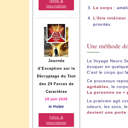
Infos &
inscription
Le corps
: améli
L’être intérieur
priorités.
Une méthode dou
Le Voyage Neuro Sen
Journée
évoquer en quelques 
d’Exception sur le
C’est le corps qui fai
Décryptage du Test
Ce processus repos
des 24 Forces de
agréables
, le corp
Caractères
La personne ne « p
28 juin 2026
Le praticien agit 
odeurs, les sons, le
la Hulpe
devient une porte 
Infos &
inscription