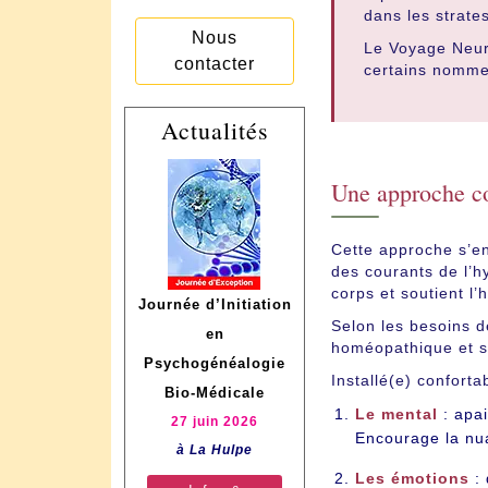
dans les strate
Nous
Le Voyage Neur
contacter
certains nomm
Actualités
Une approche co
Cette approche s’e
des courants de l’h
corps et soutient l’
Journée d’Initiation
Selon les besoins d
en
homéopathique et s
Psychogénéalogie
Installé(e) confort
Bio-Médicale
Le mental
: apai
27 juin 2026
Encourage la nua
à La Hulpe
Les émotions
: 