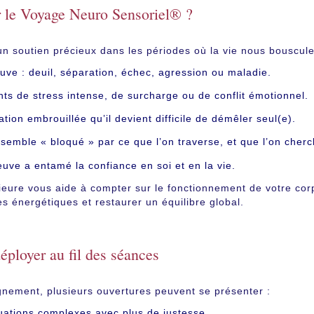
r le Voyage Neuro Sensoriel® ?
n soutien précieux dans les périodes où la vie nous bouscule
uve : deuil, séparation, échec, agression ou maladie.
s de stress intense, de surcharge ou de conflit émotionnel.
tion embrouillée qu’il devient difficile de démêler seul(e).
semble « bloqué » par ce que l’on traverse, et que l’on cherch
uve a entamé la confiance en soi et en la vie.
ieure vous aide à compter sur le fonctionnement de votre corp
es énergétiques et restaurer un équilibre global.
éployer au fil des séances
gnement, plusieurs ouvertures peuvent se présenter :
uations complexes avec plus de justesse.