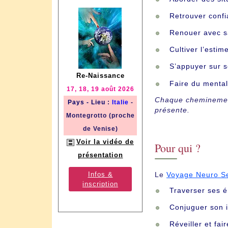
Retrouver confi
Renouer avec sa
Cultiver l’estim
S’appuyer sur s
Re-Naissance
Faire du mental
17, 18, 19 août 2026
Chaque cheminement 
Pays - Lieu
:
Italie
-
présente.
Montegrotto (proche
de Venise)
Voir la vidéo de
Pour qui ?
présentation
Le
Voyage Neuro Se
Infos &
inscription
Traverser ses é
Conjuguer son i
Réveiller et fai